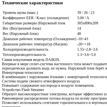
Технические характеристики
Уровень шума (макс.)
39 / 26 / 23
Коэффициент EER / Класс (охлаждение)
5.00 / A
Габаритные размеры (Наружный блок
305x890x209
Вес (Внутренний блок)
14
Вес (Наружный блок)
48
Диапазон рабочих температур (Охлаждение)
-10~43
Диапазон рабочих температур (Нагрев)
-20~+18
Холодопроизводительность
1.55~2.8~3.6
Теплопроизводительность
1.3~3.6~5.0
Самая покупаемая модель DAIKIN.
Впервые в мире сплит-система настенного типа может подават
периодически доливать воду, не нужна. Наружный блок берёт в
Инверторная технология
В комбинации с наружными блоками с инверторной технологи
Система подачи свежего атмосферного воздуха
Повышает содержание кислорода в воздухе помещения.
Устройство Flash Streamer
Образует высокоскоростные электроны, которые эффективно у
Равномерное распределение потока воздуха по всему простран
Позволяет использовать сочетание горизонтального и вертика
помещения.