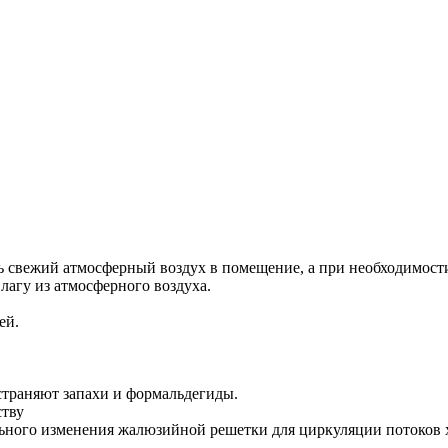
ь свежий атмосферный воздух в помещение, а при необходимости
лагу из атмосферного воздуха.
ей.
страняют запахи и формальдегиды.
ству
льного изменения жалюзийной решетки для циркуляции потоков х