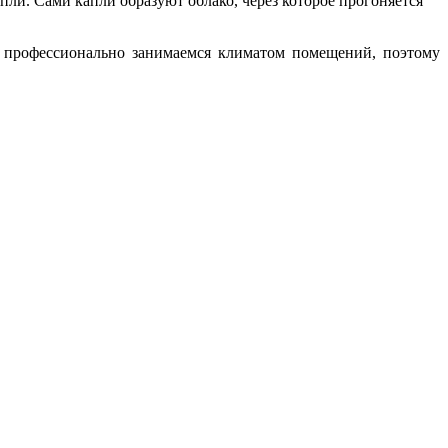
пли. Сами капли образуют облако, через которое прогоняется
 профессионально занимаемся климатом помещений, поэтому