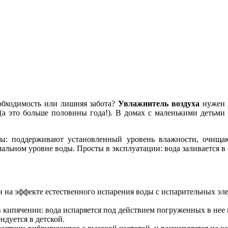
обходимость или лишняя забота?
Увлажнитель воздуха
нужен в
я (а это больше половины года!). В домах с маленькими детьм
: поддерживают установленный уровень влажности, очищаю
ьном уровне воды. Просты в эксплуатации: вода заливается в б
на эффекте естественного испарения воды с испарительных эл
кипячении: вода испаряется под действием погруженных в нее 
ндуется в детской.