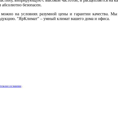
ластину, вибрирующую с высокой частотой, и расщепляется на ка
и абсолютно безопасен.
можно на условиях разумной цены и гарантии качества. Мы
одукцию. "ЯрКлимат" – умный климат вашего дома и офиса.
тельское соглашение
.