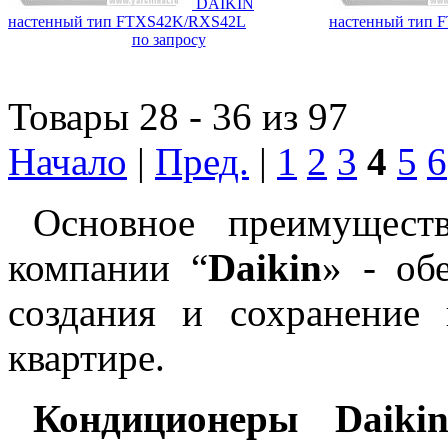
DAIKIN
настенный тип FTXS42K/RXS42L
настенный тип 
по запросу
Товары 28 - 36 из 97
Начало
|
Пред.
|
1
2
3
4
5
6
Основное преимущест
компании “
Daikin
» - об
создания и сохранение
квартире.
Кондиционеры Daiki