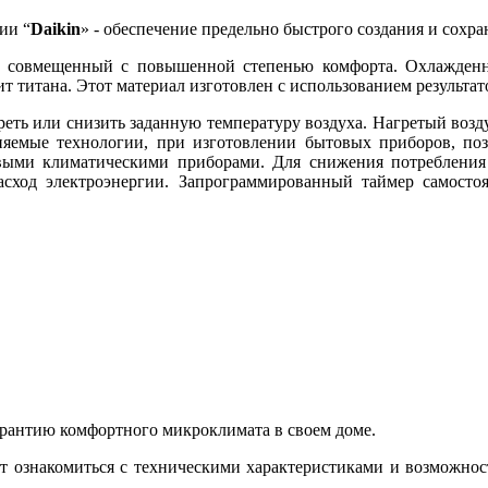
ии “
Daikin
» - обеспечение предельно быстрого создания и сохр
х, совмещенный с повышенной степенью комфорта. Охлажден
т титана. Этот материал изготовлен с использованием результат
ть или снизить заданную температуру воздуха. Нагретый возду
няемые технологии, при изготовлении бытовых приборов, поз
овыми климатическими приборами. Для снижения потребления
расход электроэнергии. Запрограммированный таймер самост
арантию комфортного микроклимата в своем доме.
ознакомиться с техническими характеристиками и возможнос