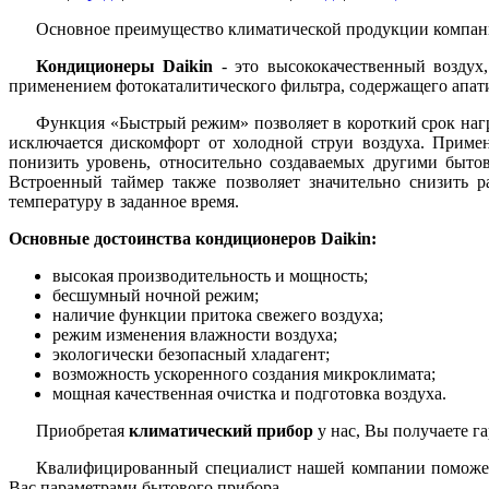
Основное преимущество климатической продукции компан
Кондиционеры Daikin
- это высококачественный возду
применением фотокаталитического фильтра, содержащего апати
Функция «Быстрый режим» позволяет в короткий срок нагре
исключается дискомфорт от холодной струи воздуха. Приме
понизить уровень, относительно создаваемых другими быт
Встроенный таймер также позволяет значительно снизить 
температуру в заданное время.
Основные достоинства кондиционеров Daikin:
высокая производительность и мощность;
бесшумный ночной режим;
наличие функции притока свежего воздуха;
режим изменения влажности воздуха;
экологически безопасный хладагент;
возможность ускоренного создания микроклимата;
мощная качественная очистка и подготовка воздуха.
Приобретая
климатический прибор
у нас, Вы получаете г
Квалифицированный специалист нашей компании поможет 
Вас параметрами бытового прибора.