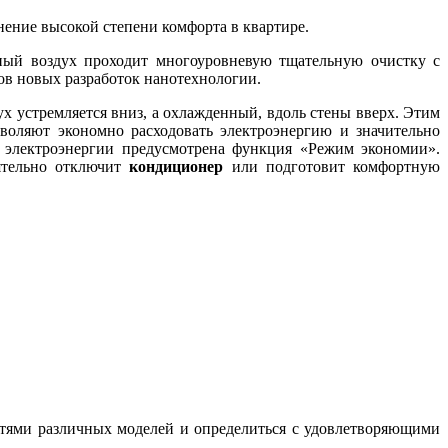
анение высокой степени комфорта в квартире.
ный воздух проходит многоуровневую тщательную очистку с
ов новых разработок нанотехнологии.
х устремляется вниз, а охлажденный, вдоль стены вверх. Этим
воляют экономно расходовать электроэнергию и значительно
 электроэнергии предусмотрена функция «Режим экономии».
оятельно отключит
кондиционер
или подготовит комфортную
тями различных моделей и определиться с удовлетворяющими