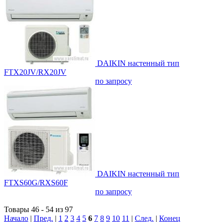
DAIKIN настенный тип
FTX20JV/RX20JV
по запросу
DAIKIN настенный тип
FTXS60G/RXS60F
по запросу
Товары 46 - 54 из 97
Начало
|
Пред.
|
1
2
3
4
5
6
7
8
9
10
11
|
След.
|
Конец