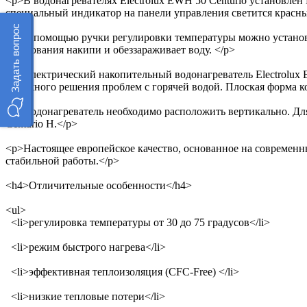
<p>В водонагревателях Electrolux EWH 50 Centurio установлен
специальный индикатор на панели управления светится красным
Задать вопрос
<p>С помощью ручки регулировки температуры можно установи
образования накипи и обеззараживает воду. </p>
<p>Электрический накопительный водонагреватель Electrolux EW
надежного решения проблем с горячей водой. Плоская форма к
<p>Водонагреватель необходимо расположить вертикально. Для
Centurio Н.</p>
<p>Настоящее европейское качество, основанное на современн
стабильной работы.</p>
<h4>Отличительные особенности</h4>
<ul>
<li>регулировка температуры от 30 до 75 градусов</li>
<li>режим быстрого нагрева</li>
<li>эффективная теплоизоляция (CFC-Free) </li>
<li>низкие тепловые потери</li>