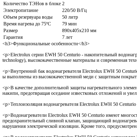
Количество ТЭНов в блоке
2
Электропитание
220/50 В/Гц
Объем резервуара воды
50 литр
Время нагрева до 75ºС
79 мин
Размер
890х405х210 мм
Гарантия
7 лет
<h3>Функциональные особенности</h3>
<p>Electrolux серии EWH 50 Centurio - накопительный водона
technology), высококачественные материалы и современная тех
<p>Внутренний бак водонагревателя Electrolux EWH 50 Centur
ы выполнены из высококачественной меди с защитным покрыт
<p>В качестве дополнительной защиты нагревательного элемент
накипи, предотвращая оседание известковых отложений и увел
<p>Теплоизоляция водонагревателя Electrolux EWH 50 Centurio
<p>Водонагреватели Electrolux EWH 50 Centurio имеют многос
предохранительный сливной клапан, защищающий водонагреват
нарушения электрической изоляции. Кроме того, предусмотрена 