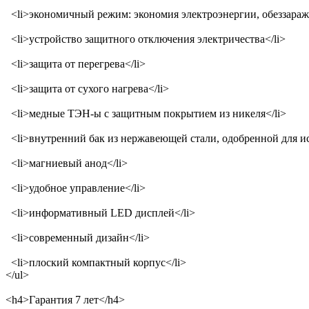
<li>экономичный режим: экономия электроэнергии, обеззаражи
<li>устройство защитного отключения электричества</li>
<li>защита от перегрева</li>
<li>защита от сухого нагрева</li>
<li>медные ТЭН-ы с защитным покрытием из никеля</li>
<li>внутренний бак из нержавеющей стали, одобренной для и
<li>магниевый анод</li>
<li>удобное управление</li>
<li>информативный LED дисплей</li>
<li>современный дизайн</li>
<li>плоский компактный корпус</li>
</ul>
<h4>Гарантия 7 лет</h4>