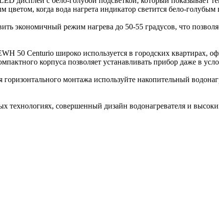
 LED дисплей с бело-голубой подсветкой, который показывает те
 цветом, когда вода нагрета индикатор светится бело-голубым 
ть экономичный режим нагрева до 50-55 градусов, что позволяе
H 50 Centurio широко используется в городских квартирах, офис
омпактного корпуса позволяет устанавливать прибор даже в усл
 горизонтального монтажа используйте накопительный водонагр
ых технологиях, совершенный дизайн водонагревателя и высоки