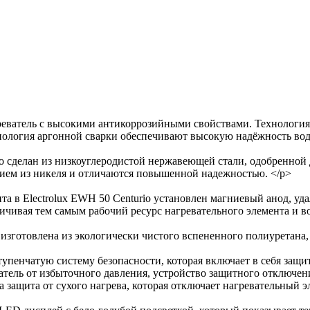
греватель с высокими антикоррозийными свойствами. Технология
нология аргонной сварки обеспечивают высокую надёжность водо
io сделан из низкоуглеродистой нержавеющей стали, одобренной
ием из никеля и отличаются повышенной надежностью. </p>
а в Electrolux EWH 50 Centurio установлен магниевый анод, уд
ичивая тем самым рабочий ресурс нагревательного элемента и в
 изготовлена из экологически чистого вспененного полиуретана
тупенчатую систему безопасности, которая включает в себя защ
ель от избыточного давления, устройство защитного отключен
защита от сухого нагрева, которая отключает нагревательный эле