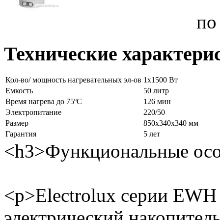
по
Технические характери
Кол-во/ мощность нагревательных эл-ов
1x1500 Вт
Емкость
50 литр
Время нагрева до 75ºС
126 мин
Электропитание
220/50
Размер
850x340x340 мм
Гарантия
5 лет
<h3>Функциональные осо
<p>Electrolux серии EWH
электрический накопитель