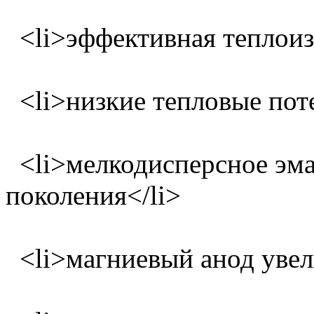
<li>эффективная теплоизо
<li>низкие тепловые поте
<li>мелкодисперсное эма
поколения</li>
<li>магниевый анод увел