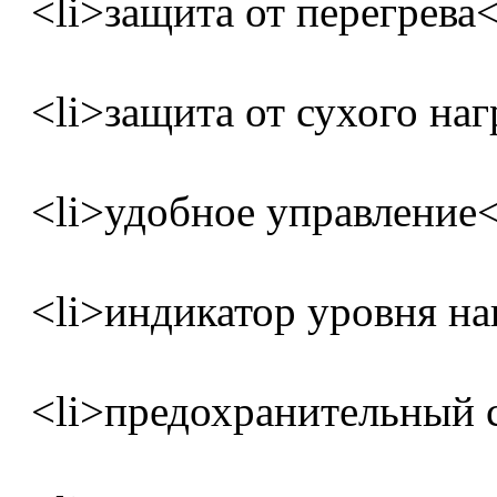
<li>защита от перегрева<
<li>защита от сухого наг
<li>удобное управление<
<li>индикатор уровня наг
<li>предохранительный с