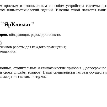
м простым и экономичным способом устройства системы выт
ом климат-технологий зданий. Именно такой является наша
 "ЯрКлимат"
оров
, обладающих рядом достоинств:
);
ежимов работы для каждого помещения;
мещениях;
ционные, отопительные и климатические приборы. Долгосрочно
ти срока службы товаров. Наши специалисты готовы осуществ
аслаждения свежим воздухом.